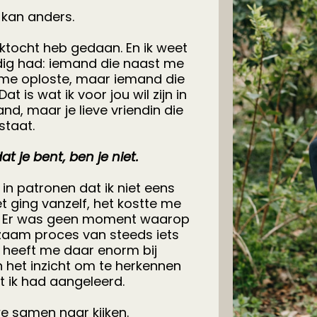
 kan anders.
ektocht heb gedaan. En ik weet
odig had: iemand die naast me
r me oploste, maar iemand die
Dat is wat ik voor jou wil zijn in
and, maar je lieve vriendin die
staat.
t je bent, ben je niet.
 in patronen dat ik niet eens
t ging vanzelf, het kostte me
te. Er was geen moment waarop
gzaam proces van steeds iets
 heeft me daar enorm bij
n het inzicht om te herkennen
t ik had aangeleerd.
e samen naar kijken.