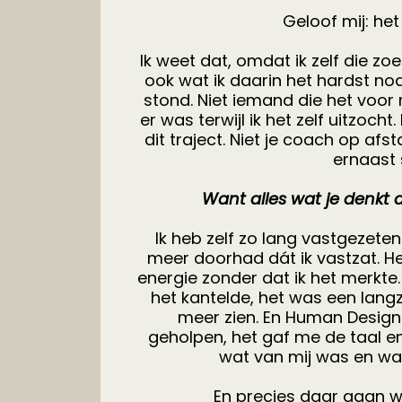
Geloof mij: het
Ik weet dat, omdat ik zelf die zo
ook wat ik daarin het hardst n
stond. Niet iemand die het voo
er was terwijl ik het zelf uitzocht. 
dit traject. Niet je coach op afst
ernaast 
Want alles wat je denkt da
Ik heb zelf zo lang vastgezeten
meer doorhad dát ik vastzat. He
energie zonder dat ik het merk
het kantelde, het was een lan
meer zien. En Human Design
geholpen, het gaf me de taal e
wat van mij was en wa
En precies daar gaan w