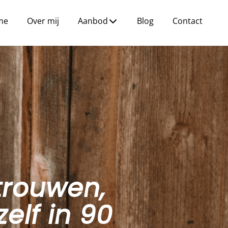
me
Over mij
Aanbod
Blog
Contact
trouwen,
elf in 90