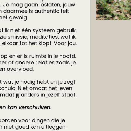
t. Je mag gaan loslaten, jouw
n daarmee is authenticiteit
het gevolg.
at ik niet één systeem gebruik.
ielsmissie, meditaties, wat ik
t elkaar tot het klopt. Voor jou.
 op en er is ruimte in je hoofd.
er of andere relaties zoals je
 en overvloed.
t wat je nodig hebt en je zegt
schuld. Niet omdat het leven
at jij anders in jezelf staat.
gen kan verschuiven.
oorden voor dingen die je
r niet goed kan uitleggen.