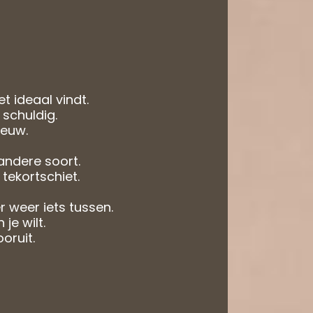
t ideaal vindt.
 schuldig.
ieuw.
andere soort.
 tekortschiet.
r weer iets tussen.
je wilt.
ooruit.