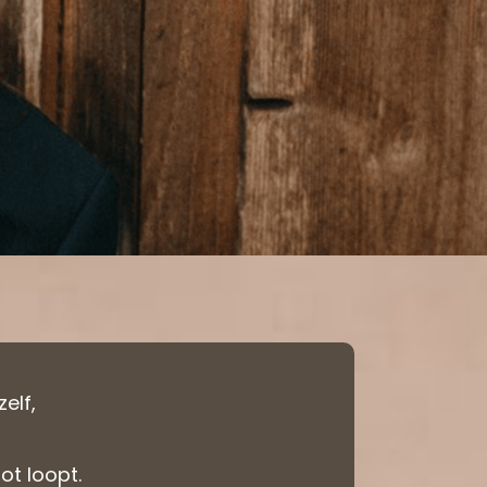
zelf,
ot loopt.