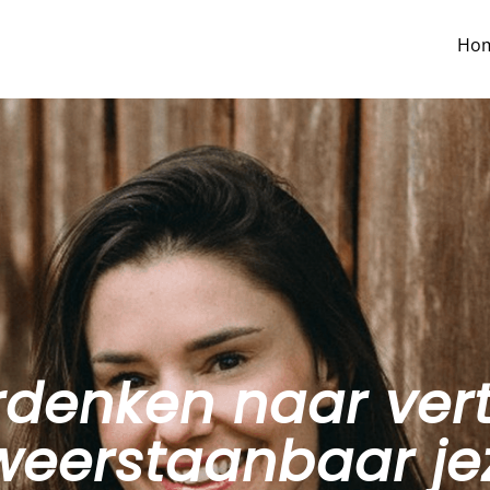
Ho
rdenken naar ver
eerstaanbaar jez