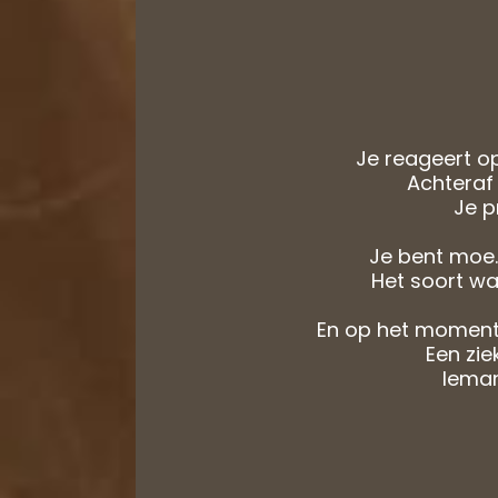
Je reageert op
Achteraf 
Je p
Je bent moe.
Het soort waa
En op het moment d
Een zie
Iemand