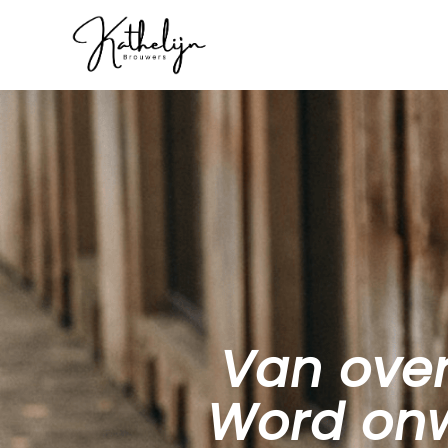
Van ove
Word onw