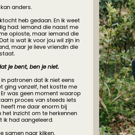
 kan anders.
ektocht heb gedaan. En ik weet
odig had: iemand die naast me
r me oploste, maar iemand die
Dat is wat ik voor jou wil zijn in
and, maar je lieve vriendin die
staat.
t je bent, ben je niet.
 in patronen dat ik niet eens
t ging vanzelf, het kostte me
te. Er was geen moment waarop
gzaam proces van steeds iets
 heeft me daar enorm bij
n het inzicht om te herkennen
t ik had aangeleerd.
e samen naar kijken.