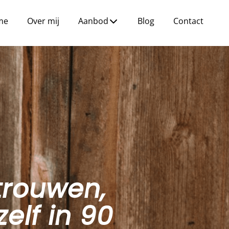
me
Over mij
Aanbod
Blog
Contact
trouwen,
elf in 90