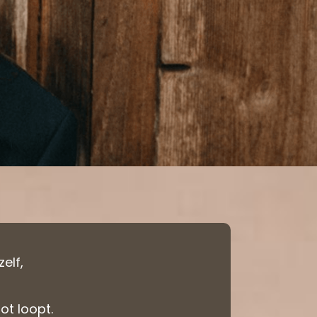
zelf,
ot loopt.