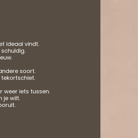
t ideaal vindt.
 schuldig.
ieuw.
andere soort.
 tekortschiet.
r weer iets tussen.
je wilt.
ooruit.