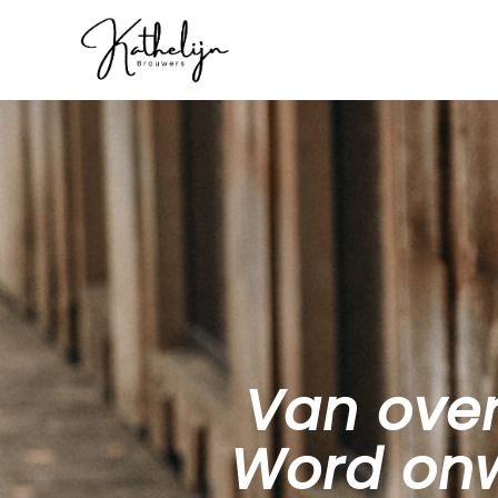
Van ove
Word onw