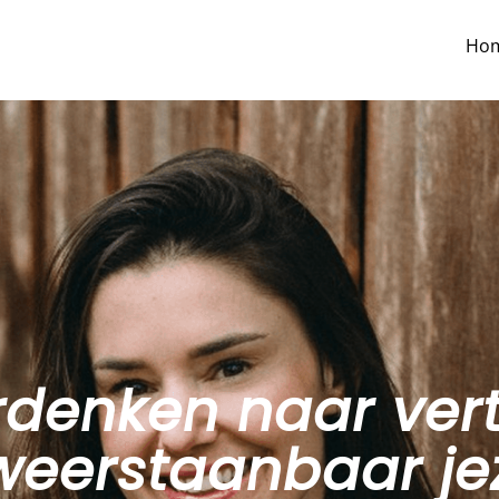
Ho
rdenken naar ver
eerstaanbaar jez