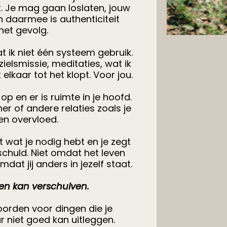
t. Je mag gaan loslaten, jouw
n daarmee is authenticiteit
het gevolg.
at ik niet één systeem gebruik.
ielsmissie, meditaties, wat ik
t elkaar tot het klopt. Voor jou.
 op en er is ruimte in je hoofd.
er of andere relaties zoals je
 en overvloed.
t wat je nodig hebt en je zegt
schuld. Niet omdat het leven
at jij anders in jezelf staat.
gen kan verschuiven.
oorden voor dingen die je
r niet goed kan uitleggen.