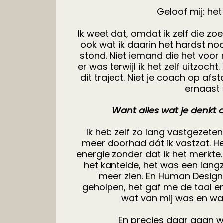
Geloof mij: het
Ik weet dat, omdat ik zelf die zo
ook wat ik daarin het hardst n
stond. Niet iemand die het voo
er was terwijl ik het zelf uitzocht. 
dit traject. Niet je coach op afst
ernaast 
Want alles wat je denkt da
Ik heb zelf zo lang vastgezeten
meer doorhad dát ik vastzat. He
energie zonder dat ik het merk
het kantelde, het was een lan
meer zien. En Human Design
geholpen, het gaf me de taal e
wat van mij was en wa
En precies daar gaan w