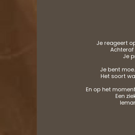
Je reageert op
Achteraf 
Je p
Je bent moe.
Het soort waa
En op het moment d
Een zie
Iemand