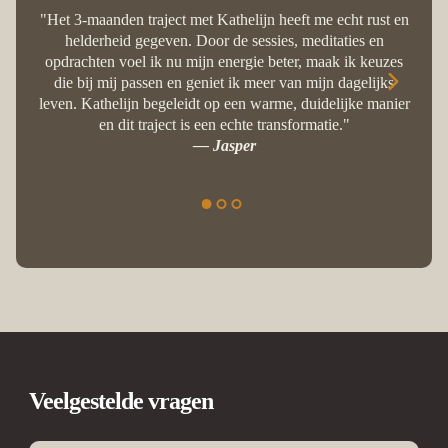
teleu
"Het 3-maanden traject met Kathelijn heeft me echt rust en
gem
helderheid gegeven. Door de sessies, meditaties en
wa
opdrachten voel ik nu mijn energie beter, maak ik keuzes
mij
die bij mij passen en geniet ik meer van mijn dagelijks
zi
leven. Kathelijn begeleidt op een warme, duidelijke manier
lev
en dit traject is een echte transformatie."
kij
— Jasper
we
dank
Veelgestelde vragen